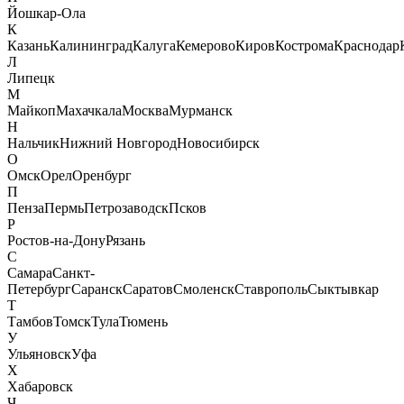
Йошкар-Ола
К
Казань
Калининград
Калуга
Кемерово
Киров
Кострома
Краснодар
Л
Липецк
М
Майкоп
Махачкала
Москва
Мурманск
Н
Нальчик
Нижний Новгород
Новосибирск
О
Омск
Орел
Оренбург
П
Пенза
Пермь
Петрозаводск
Псков
Р
Ростов-на-Дону
Рязань
С
Самара
Санкт-
Петербург
Саранск
Саратов
Смоленск
Ставрополь
Сыктывкар
Т
Тамбов
Томск
Тула
Тюмень
У
Ульяновск
Уфа
Х
Хабаровск
Ч