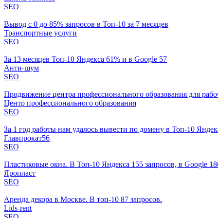
SEO
Вывод с 0 до 85% запросов в Топ-10 за 7 месяцев
Транспортные услуги
SEO
За 13 месяцев Топ-10 Яндекса 61% и в Google 57
Анти-шум
SEO
Продвижение центра профессионального образования для рабо
Центр профессионального образования
SEO
За 1 год работы нам удалось вывести по домену в Топ-10 Яндекс
Главпрокат56
SEO
Пластиковые окна. В Топ-10 Яндекса 155 запросов, в Google 18
Яропласт
SEO
Аренда декора в Москве. В топ-10 87 запросов.
Lids-rent
SEO