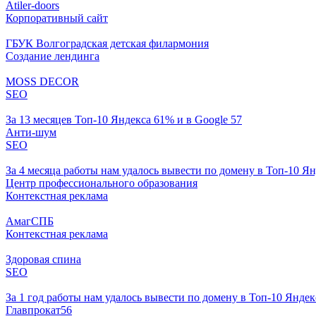
Atiler-doors
Корпоративный сайт
ГБУК Волгоградская детская филармония
Создание лендинга
MOSS DECOR
SEO
За 13 месяцев Топ-10 Яндекса 61% и в Google 57
Анти-шум
SEO
За 4 месяца работы нам удалось вывести по домену в Топ-10 Янд
Центр профессионального образования
Контекстная реклама
АмагСПБ
Контекстная реклама
Здоровая спина
SEO
За 1 год работы нам удалось вывести по домену в Топ-10 Яндекс
Главпрокат56