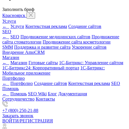
Заполнить бриф
Красноярск
Услуги
←
Услуги
Контекстная реклама
Создание сайтов
SEO
←
SEO
Продвижение медицинских сайтов
Продвижение
сайта стоматологии
Продвижение сайта косметологии
SMM
Поддержка и развитие сайта
Ускорение сайтов
Внедрение AmoCRM
Магазин
←
Магазин
Готовые сайты
1С-Битрикс: Управление сайтом
1С-Битрикс24: Корпоративный портал
1С-Битрикс:
Мобильное приложение
Портфолио
←
Портфолио
Создание сайтов
Контекстная реклама
SEO
Помощь
←
Помощь
SEO Wiki
Блог
Документация
Сотрудничество
Контакты
+7 (800) 250-21-88
Заказать звонок
ВОЙТИ/РЕГИСТРАЦИЯ