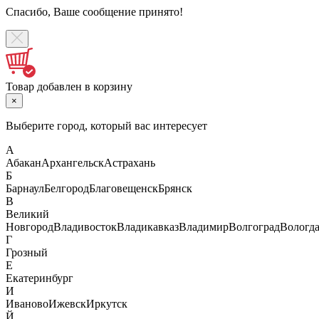
Спасибо, Ваше сообщение принято!
Товар добавлен в корзину
×
Выберите город, который вас интересует
А
Абакан
Архангельск
Астрахань
Б
Барнаул
Белгород
Благовещенск
Брянск
В
Великий
Новгород
Владивосток
Владикавказ
Владимир
Волгоград
Вологд
Г
Грозный
Е
Екатеринбург
И
Иваново
Ижевск
Иркутск
Й