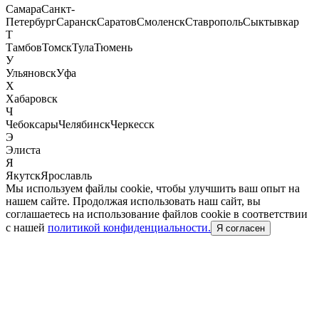
Самара
Санкт-
Петербург
Саранск
Саратов
Смоленск
Ставрополь
Сыктывкар
Т
Тамбов
Томск
Тула
Тюмень
У
Ульяновск
Уфа
Х
Хабаровск
Ч
Чебоксары
Челябинск
Черкесск
Э
Элиста
Я
Якутск
Ярославль
Мы используем файлы cookie, чтобы улучшить ваш опыт на
нашем сайте. Продолжая использовать наш сайт, вы
соглашаетесь на использование файлов cookie в соответствии
с нашей
политикой конфиденциальности.
Я согласен