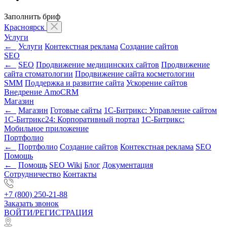
Заполнить бриф
Красноярск
Услуги
←
Услуги
Контекстная реклама
Создание сайтов
SEO
←
SEO
Продвижение медицинских сайтов
Продвижение
сайта стоматологии
Продвижение сайта косметологии
SMM
Поддержка и развитие сайта
Ускорение сайтов
Внедрение AmoCRM
Магазин
←
Магазин
Готовые сайты
1С-Битрикс: Управление сайтом
1С-Битрикс24: Корпоративный портал
1С-Битрикс:
Мобильное приложение
Портфолио
←
Портфолио
Создание сайтов
Контекстная реклама
SEO
Помощь
←
Помощь
SEO Wiki
Блог
Документация
Сотрудничество
Контакты
+7 (800) 250-21-88
Заказать звонок
ВОЙТИ/РЕГИСТРАЦИЯ