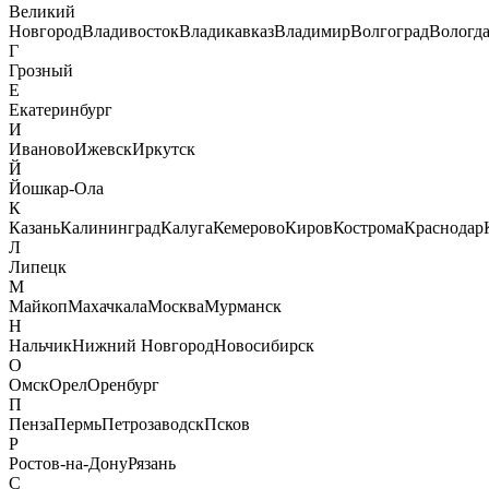
Великий
Новгород
Владивосток
Владикавказ
Владимир
Волгоград
Вологд
Г
Грозный
Е
Екатеринбург
И
Иваново
Ижевск
Иркутск
Й
Йошкар-Ола
К
Казань
Калининград
Калуга
Кемерово
Киров
Кострома
Краснодар
Л
Липецк
М
Майкоп
Махачкала
Москва
Мурманск
Н
Нальчик
Нижний Новгород
Новосибирск
О
Омск
Орел
Оренбург
П
Пенза
Пермь
Петрозаводск
Псков
Р
Ростов-на-Дону
Рязань
С