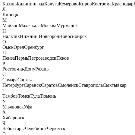
Казань
Калининград
Калуга
Кемерово
Киров
Кострома
Краснодар
Л
Липецк
М
Майкоп
Махачкала
Москва
Мурманск
Н
Нальчик
Нижний Новгород
Новосибирск
О
Омск
Орел
Оренбург
П
Пенза
Пермь
Петрозаводск
Псков
Р
Ростов-на-Дону
Рязань
С
Самара
Санкт-
Петербург
Саранск
Саратов
Смоленск
Ставрополь
Сыктывкар
Т
Тамбов
Томск
Тула
Тюмень
У
Ульяновск
Уфа
Х
Хабаровск
Ч
Чебоксары
Челябинск
Черкесск
Э