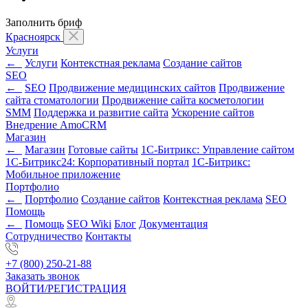
Заполнить бриф
Красноярск
Услуги
←
Услуги
Контекстная реклама
Создание сайтов
SEO
←
SEO
Продвижение медицинских сайтов
Продвижение
сайта стоматологии
Продвижение сайта косметологии
SMM
Поддержка и развитие сайта
Ускорение сайтов
Внедрение AmoCRM
Магазин
←
Магазин
Готовые сайты
1С-Битрикс: Управление сайтом
1С-Битрикс24: Корпоративный портал
1С-Битрикс:
Мобильное приложение
Портфолио
←
Портфолио
Создание сайтов
Контекстная реклама
SEO
Помощь
←
Помощь
SEO Wiki
Блог
Документация
Сотрудничество
Контакты
+7 (800) 250-21-88
Заказать звонок
ВОЙТИ/РЕГИСТРАЦИЯ