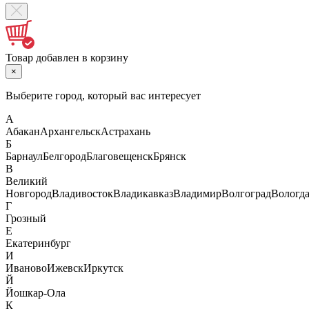
Товар добавлен в корзину
×
Выберите город, который вас интересует
А
Абакан
Архангельск
Астрахань
Б
Барнаул
Белгород
Благовещенск
Брянск
В
Великий
Новгород
Владивосток
Владикавказ
Владимир
Волгоград
Вологд
Г
Грозный
Е
Екатеринбург
И
Иваново
Ижевск
Иркутск
Й
Йошкар-Ола
К