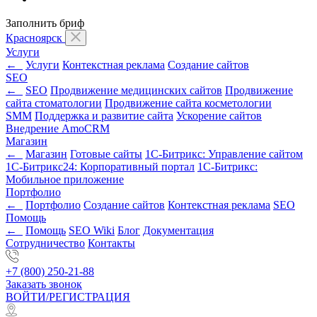
Заполнить бриф
Красноярск
Услуги
←
Услуги
Контекстная реклама
Создание сайтов
SEO
←
SEO
Продвижение медицинских сайтов
Продвижение
сайта стоматологии
Продвижение сайта косметологии
SMM
Поддержка и развитие сайта
Ускорение сайтов
Внедрение AmoCRM
Магазин
←
Магазин
Готовые сайты
1С-Битрикс: Управление сайтом
1С-Битрикс24: Корпоративный портал
1С-Битрикс:
Мобильное приложение
Портфолио
←
Портфолио
Создание сайтов
Контекстная реклама
SEO
Помощь
←
Помощь
SEO Wiki
Блог
Документация
Сотрудничество
Контакты
+7 (800) 250-21-88
Заказать звонок
ВОЙТИ/РЕГИСТРАЦИЯ