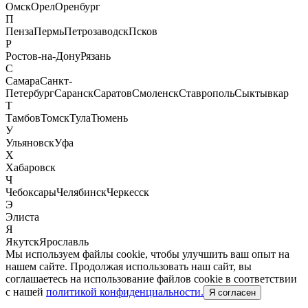
Омск
Орел
Оренбург
П
Пенза
Пермь
Петрозаводск
Псков
Р
Ростов-на-Дону
Рязань
С
Самара
Санкт-
Петербург
Саранск
Саратов
Смоленск
Ставрополь
Сыктывкар
Т
Тамбов
Томск
Тула
Тюмень
У
Ульяновск
Уфа
Х
Хабаровск
Ч
Чебоксары
Челябинск
Черкесск
Э
Элиста
Я
Якутск
Ярославль
Мы используем файлы cookie, чтобы улучшить ваш опыт на
нашем сайте. Продолжая использовать наш сайт, вы
соглашаетесь на использование файлов cookie в соответствии
с нашей
политикой конфиденциальности.
Я согласен