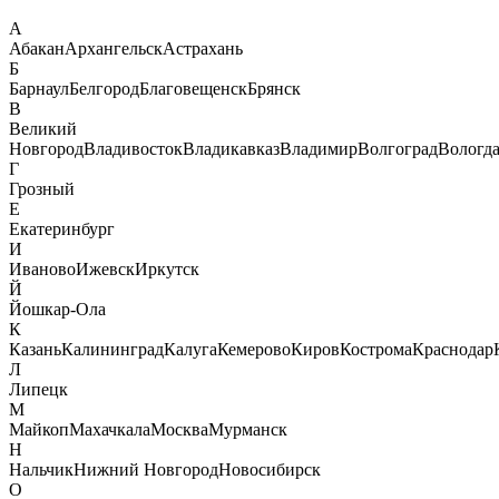
А
Абакан
Архангельск
Астрахань
Б
Барнаул
Белгород
Благовещенск
Брянск
В
Великий
Новгород
Владивосток
Владикавказ
Владимир
Волгоград
Вологд
Г
Грозный
Е
Екатеринбург
И
Иваново
Ижевск
Иркутск
Й
Йошкар-Ола
К
Казань
Калининград
Калуга
Кемерово
Киров
Кострома
Краснодар
Л
Липецк
М
Майкоп
Махачкала
Москва
Мурманск
Н
Нальчик
Нижний Новгород
Новосибирск
О