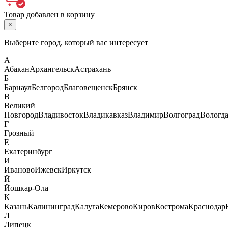
Товар добавлен в корзину
×
Выберите город, который вас интересует
А
Абакан
Архангельск
Астрахань
Б
Барнаул
Белгород
Благовещенск
Брянск
В
Великий
Новгород
Владивосток
Владикавказ
Владимир
Волгоград
Вологд
Г
Грозный
Е
Екатеринбург
И
Иваново
Ижевск
Иркутск
Й
Йошкар-Ола
К
Казань
Калининград
Калуга
Кемерово
Киров
Кострома
Краснодар
Л
Липецк