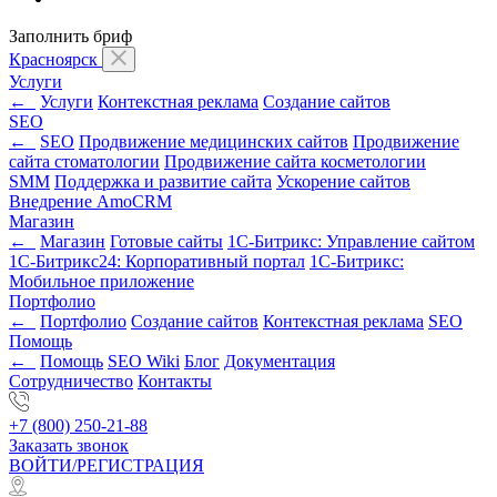
Заполнить бриф
Красноярск
Услуги
←
Услуги
Контекстная реклама
Создание сайтов
SEO
←
SEO
Продвижение медицинских сайтов
Продвижение
сайта стоматологии
Продвижение сайта косметологии
SMM
Поддержка и развитие сайта
Ускорение сайтов
Внедрение AmoCRM
Магазин
←
Магазин
Готовые сайты
1С-Битрикс: Управление сайтом
1С-Битрикс24: Корпоративный портал
1С-Битрикс:
Мобильное приложение
Портфолио
←
Портфолио
Создание сайтов
Контекстная реклама
SEO
Помощь
←
Помощь
SEO Wiki
Блог
Документация
Сотрудничество
Контакты
+7 (800) 250-21-88
Заказать звонок
ВОЙТИ/РЕГИСТРАЦИЯ