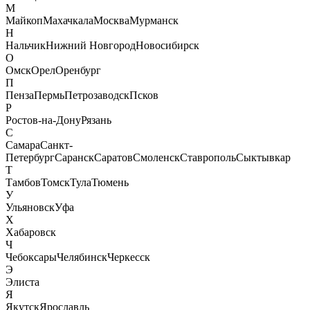
М
Майкоп
Махачкала
Москва
Мурманск
Н
Нальчик
Нижний Новгород
Новосибирск
О
Омск
Орел
Оренбург
П
Пенза
Пермь
Петрозаводск
Псков
Р
Ростов-на-Дону
Рязань
С
Самара
Санкт-
Петербург
Саранск
Саратов
Смоленск
Ставрополь
Сыктывкар
Т
Тамбов
Томск
Тула
Тюмень
У
Ульяновск
Уфа
Х
Хабаровск
Ч
Чебоксары
Челябинск
Черкесск
Э
Элиста
Я
Якутск
Ярославль