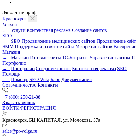
Заполнить бриф
Красноярск
Услуги
←
Услуги
Контекстная реклама
Создание сайтов
SEO
←
SEO
Продвижение медицинских сайтов
Продвижение сайт
SMM
Поддержка и развитие сайта
Ускорение сайтов
Внедрени
Магазин
←
Магазин
Готовые сайты
1С-Битрикс: Управление сайтом
1С
Портфолио
←
Портфолио
Создание сайтов
Контекстная реклама
SEO
Помощь
←
Помощь
SEO Wiki
Блог
Документация
Сотрудничество
Контакты
+7 (800) 250-21-88
Заказать звонок
ВОЙТИ/РЕГИСТРАЦИЯ
Красноярск, БЦ КАПИТАЛ, ул. Молокова, 37а
sales@pr-volga.ru