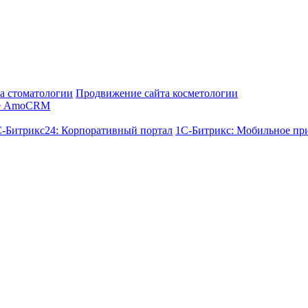
а стоматологии
Продвижение сайта косметологии
е AmoCRM
-Битрикс24: Корпоративный портал
1С-Битрикс: Мобильное пр