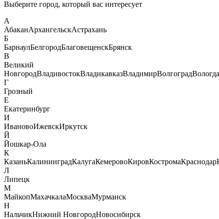
Выберите город, который вас интересует
А
Абакан
Архангельск
Астрахань
Б
Барнаул
Белгород
Благовещенск
Брянск
В
Великий
Новгород
Владивосток
Владикавказ
Владимир
Волгоград
Вологд
Г
Грозный
Е
Екатеринбург
И
Иваново
Ижевск
Иркутск
Й
Йошкар-Ола
К
Казань
Калининград
Калуга
Кемерово
Киров
Кострома
Краснодар
Л
Липецк
М
Майкоп
Махачкала
Москва
Мурманск
Н
Нальчик
Нижний Новгород
Новосибирск