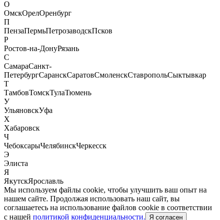
О
Омск
Орел
Оренбург
П
Пенза
Пермь
Петрозаводск
Псков
Р
Ростов-на-Дону
Рязань
С
Самара
Санкт-
Петербург
Саранск
Саратов
Смоленск
Ставрополь
Сыктывкар
Т
Тамбов
Томск
Тула
Тюмень
У
Ульяновск
Уфа
Х
Хабаровск
Ч
Чебоксары
Челябинск
Черкесск
Э
Элиста
Я
Якутск
Ярославль
Мы используем файлы cookie, чтобы улучшить ваш опыт на
нашем сайте. Продолжая использовать наш сайт, вы
соглашаетесь на использование файлов cookie в соответствии
с нашей
политикой конфиденциальности.
Я согласен