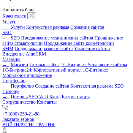
Заполнить бриф
Красноярск
Услуги
←
Услуги
Контекстная реклама
Создание сайтов
SEO
←
SEO
Продвижение медицинских сайтов
Продвижение
сайта стоматологии
Продвижение сайта косметологии
SMM
Поддержка и развитие сайта
Ускорение сайтов
Внедрение AmoCRM
Магазин
←
Магазин
Готовые сайты
1С-Битрикс: Управление сайтом
1С-Битрикс24: Корпоративный портал
1С-Битрикс:
Мобильное приложение
Портфолио
←
Портфолио
Создание сайтов
Контекстная реклама
SEO
Помощь
←
Помощь
SEO Wiki
Блог
Документация
Сотрудничество
Контакты
+7 (800) 250-21-88
Заказать звонок
ВОЙТИ/РЕГИСТРАЦИЯ